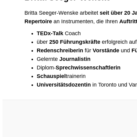
Britta Seeger-Wenske arbeitet
seit über 20 J
Repertoire
an Instrumenten, die Ihren
Auftri
TEDx-Talk
Coach
über
250 Führungskräfte
erfolgreich au
Redenschreiberin
für
Vorstände
und
F
Gelernte
Journalistin
Diplom-
Sprechwissenschaftlerin
Schauspiel
trainerin
Universitätsdozentin
in Toronto und Va