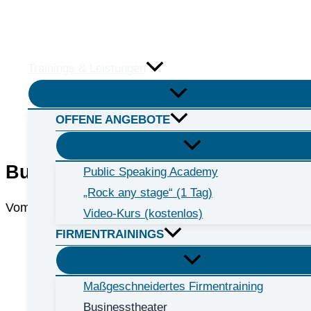
Zum
Inhalt
Public Speaking Academy
springen
Trainings & Leistungen
OFFENE ANGEBOTE
Businesstheater
Public Speaking Academy
„Rock any stage“ (1 Tag)
Vom gelösten Lachen zum gelösten Kommunikationsp
Video-Kurs (kostenlos)
FIRMENTRAININGS
Maßgeschneidertes Firmentraining
Businesstheater